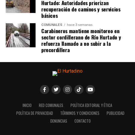
Hurtado: Autoridades priorizan
recuperación de caminos y servicios
básicos
COMUNALES
hace 3 semanas
Carabineros mantiene monitoreo en
sector cordillerano de Río Hurtado y
refuerza llamado a no subir a la
precordillera
INICIO
RED COMUNALES
POLÍTICA EDITORIAL Y ÉTICA
POLÍTICA DE PRIVACIDAD
TÉRMINOS Y CONDICIONES
PUBLICIDAD
DENUNCIAS
CONTACTO