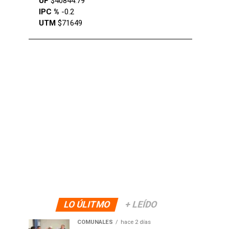
UF
$40844.79
IPC %
-0.2
UTM
$71649
LO ÚLITMO
+ LEÍDO
COMUNALES
hace 2 días