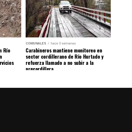
COMUNALES
hace 3 semanas
n Río
Carabineros mantiene monitoreo en
n
sector cordillerano de Río Hurtado y
rvicios
refuerza llamado a no subir a la
precordillera