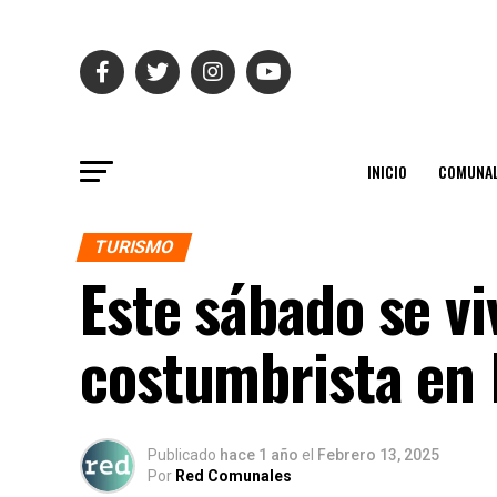
INICIO
COMUNAL
TURISMO
Este sábado se vi
costumbrista en
Publicado
hace 1 año
el
Febrero 13, 2025
Por
Red Comunales