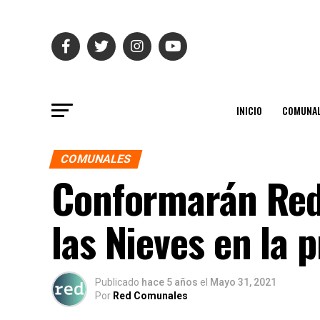
INICIO
COMUNAL
COMUNALES
Conformarán Red 
las Nieves en la 
Publicado
hace 5 años
el
Mayo 31, 2021
Por
Red Comunales