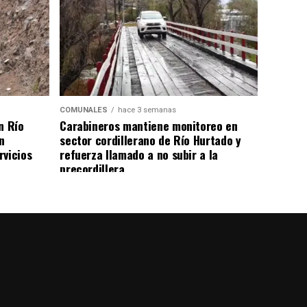
COMUNALES
hace 3 semanas
n Río
Carabineros mantiene monitoreo en
n
sector cordillerano de Río Hurtado y
rvicios
refuerza llamado a no subir a la
precordillera