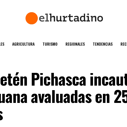
ES
AGRICULTURA
TURISMO
REGIONALES
TENDENCIAS
REC
retén Pichasca incau
uana avaluadas en 2
s