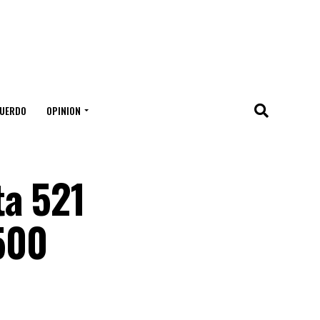
UERDO
OPINION
ta 521
500