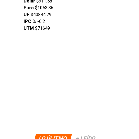
Dólar
$911.58
Euro
$1053.36
UF
$40844.79
IPC %
-0.2
UTM
$71649
LO ÚLITMO
+ LEÍDO