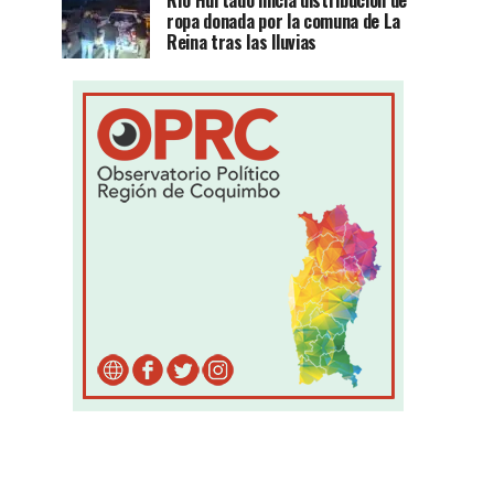
Río Hurtado inicia distribución de
ropa donada por la comuna de La
Reina tras las lluvias