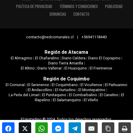
POLÍTICA DE PRIVACIDAD
TÉRMINOS Y CONDICIONES
PUBLICIDAD
DENUNCIAS
CONTACTO
contacto@redcomunales.cl | +56941118440
Región de Atacama
El Almagrino
|
El Chañaralino
|
Diario Caldera
|
Diario El Copiapino
|
Diario Tierra Amarilla
|
El Altino
|
Diario Vallenar
|
El Huasquino
|
El Freirinense
Región de Coquimbo
El Comunal
|
El Serenense
|
El Coquimbano
|
El Vicuñense
|
El Paihuanino
|
El Andacollino
|
El Hurtadino
|
El Montepatrino
|
La Perla del Limarí
|
El Punitaquino
|
El Combarbalino
|
El Canelino
|
El
Illapelino
|
El Salamanquino
|
El Vileño
El Hurtadino © 2024. Todos los derechos reservados.