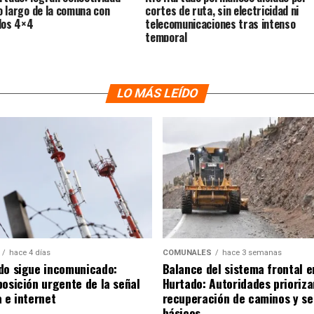
lo largo de la comuna con
cortes de ruta, sin electricidad ni
los 4×4
telecomunicaciones tras intenso
temporal
LO MÁS LEÍDO
hace 4 días
COMUNALES
hace 3 semanas
do sigue incomunicado:
Balance del sistema frontal e
posición urgente de la señal
Hurtado: Autoridades prioriza
 e internet
recuperación de caminos y se
básicos