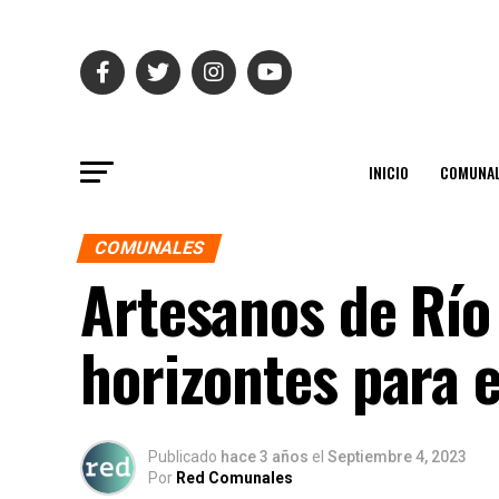
INICIO
COMUNAL
COMUNALES
Artesanos de Rí
horizontes para 
Publicado
hace 3 años
el
Septiembre 4, 2023
Por
Red Comunales