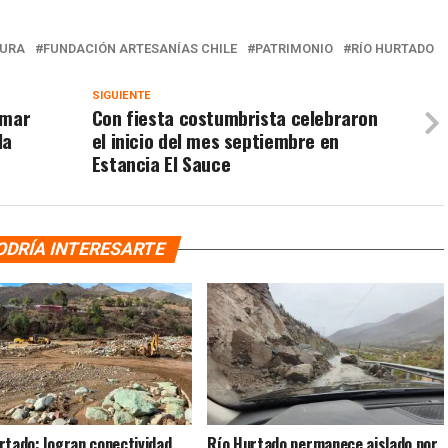
TURA
FUNDACIÓN ARTESANÍAS CHILE
PATRIMONIO
RÍO HURTADO
SIGUIENTE
rmar
Con fiesta costumbrista celebraron
la
el inicio del mes septiembre en
Estancia El Sauce
ODRÍA INTERESARTE
rtado: logran conectividad
Río Hurtado permanece aislado por