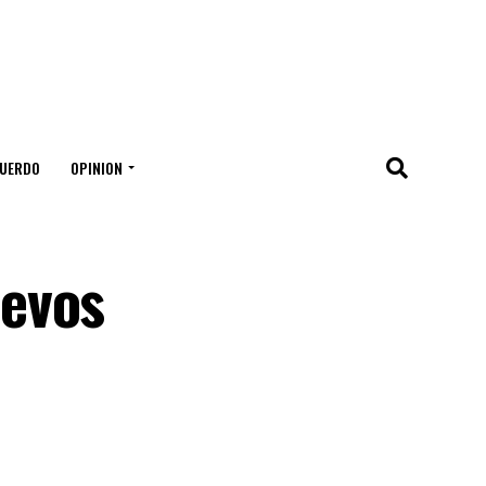
UERDO
OPINION
uevos