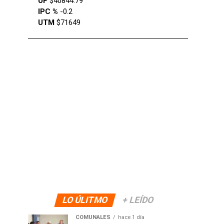
UF
$40844.79
IPC %
-0.2
UTM
$71649
LO ÚLITMO
+ LEÍDO
COMUNALES
hace 1 día