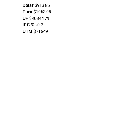
Dólar
$913.86
Euro
$1053.08
UF
$40844.79
IPC %
-0.2
UTM
$71649