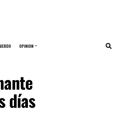
UERDO
OPINION
nante
s días