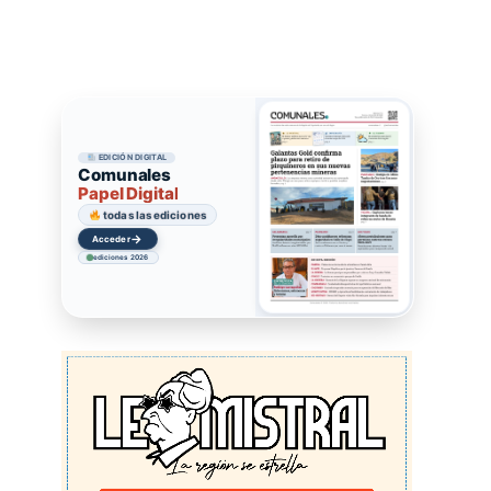
EDICIÓN DIGITAL
Comunales
Papel Digital
todas las ediciones
→
Acceder
ediciones 2026