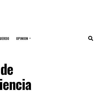
UERDO
OPINION
 de
iencia