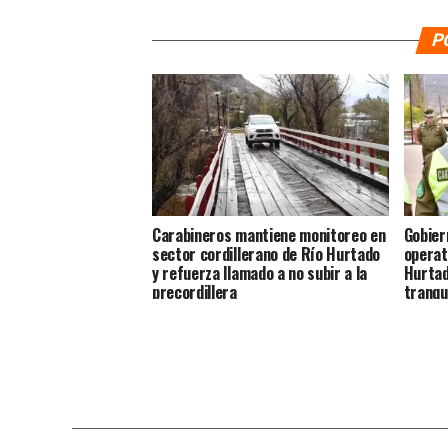
P
Carabineros mantiene monitoreo en
Gobier
sector cordillerano de Río Hurtado
operat
y refuerza llamado a no subir a la
Hurtad
precordillera
tranqu