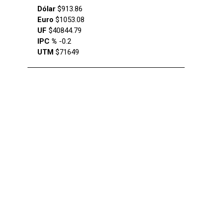
Dólar
$913.86
Euro
$1053.08
UF
$40844.79
IPC %
-0.2
UTM
$71649