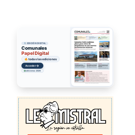
EDICIÓN DIGITAL
Comunales
Papel Digital
todas las ediciones
→
Acceder
ediciones 2026