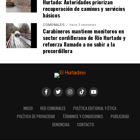
Hurtado: Autoridades priorizan
recuperación de caminos y servicios
básicos
COMUNALES
hace 3 semanas
Carabineros mantiene monitoreo en
sector cordillerano de Río Hurtado y
refuerza llamado a no subir a la
precordillera
INICIO
RED COMUNALES
POLÍTICA EDITORIAL Y ÉTICA
POLÍTICA DE PRIVACIDAD
TÉRMINOS Y CONDICIONES
PUBLICIDAD
DENUNCIAS
CONTACTO