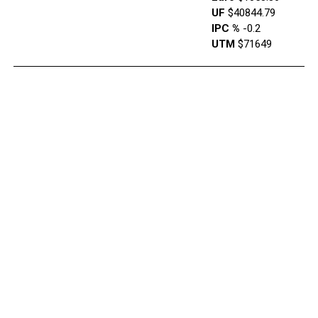
UF
$40844.79
IPC %
-0.2
UTM
$71649