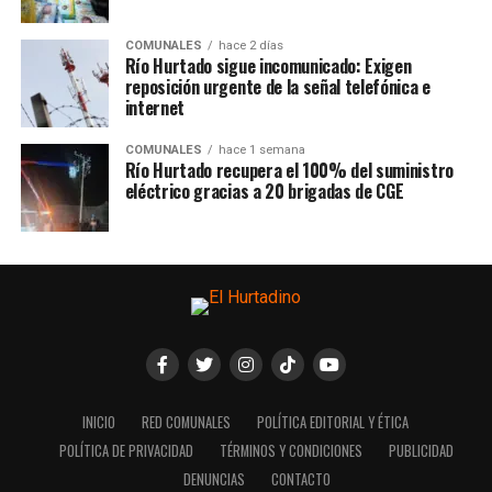
COMUNALES
hace 2 días
Río Hurtado sigue incomunicado: Exigen
reposición urgente de la señal telefónica e
internet
COMUNALES
hace 1 semana
Río Hurtado recupera el 100% del suministro
eléctrico gracias a 20 brigadas de CGE
INICIO
RED COMUNALES
POLÍTICA EDITORIAL Y ÉTICA
POLÍTICA DE PRIVACIDAD
TÉRMINOS Y CONDICIONES
PUBLICIDAD
DENUNCIAS
CONTACTO