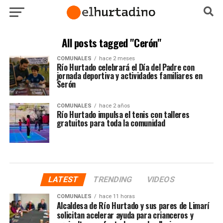
All posts tagged "Cerón"
COMUNALES
hace 2 meses
Río Hurtado celebrará el Día del Padre con
jornada deportiva y actividades familiares en
Serón
COMUNALES
hace 2 años
Río Hurtado impulsa el tenis con talleres
gratuitos para toda la comunidad
LATEST
TRENDING
VIDEOS
COMUNALES
hace 11 horas
Alcaldesa de Río Hurtado y sus pares de Limarí
solicitan acelerar ayuda para crianceros y