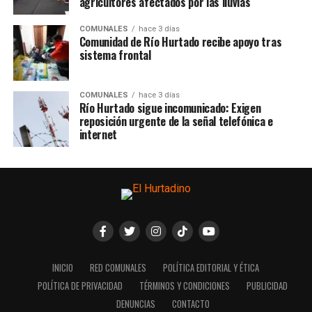
agricultores afectados por las lluvias
COMUNALES
hace 3 días
Comunidad de Río Hurtado recibe apoyo tras
sistema frontal
COMUNALES
hace 3 días
Río Hurtado sigue incomunicado: Exigen
reposición urgente de la señal telefónica e
internet
INICIO
RED COMUNALES
POLÍTICA EDITORIAL Y ÉTICA
POLÍTICA DE PRIVACIDAD
TÉRMINOS Y CONDICIONES
PUBLICIDAD
DENUNCIAS
CONTACTO