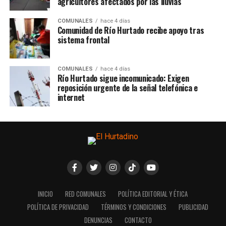
agricultores afectados por las lluvias
COMUNALES
hace 4 días
Comunidad de Río Hurtado recibe apoyo tras
sistema frontal
COMUNALES
hace 4 días
Río Hurtado sigue incomunicado: Exigen
reposición urgente de la señal telefónica e
internet
INICIO
RED COMUNALES
POLÍTICA EDITORIAL Y ÉTICA
POLÍTICA DE PRIVACIDAD
TÉRMINOS Y CONDICIONES
PUBLICIDAD
DENUNCIAS
CONTACTO