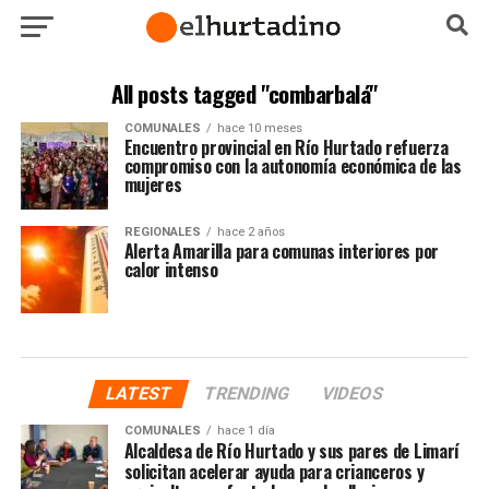
All posts tagged "combarbalá"
COMUNALES
hace 10 meses
Encuentro provincial en Río Hurtado refuerza
compromiso con la autonomía económica de las
mujeres
REGIONALES
hace 2 años
Alerta Amarilla para comunas interiores por
calor intenso
LATEST
TRENDING
VIDEOS
COMUNALES
hace 1 día
Alcaldesa de Río Hurtado y sus pares de Limarí
solicitan acelerar ayuda para crianceros y