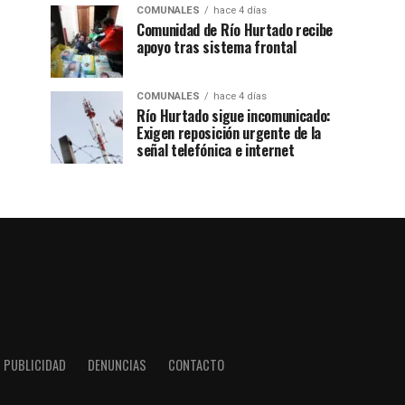
COMUNALES
hace 4 días
Comunidad de Río Hurtado recibe
apoyo tras sistema frontal
COMUNALES
hace 4 días
Río Hurtado sigue incomunicado:
Exigen reposición urgente de la
señal telefónica e internet
PUBLICIDAD
DENUNCIAS
CONTACTO