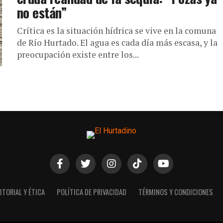
no están”
Crítica es la situación hídrica se vive en la comuna
de Río Hurtado. El agua es cada día más escasa, y la
preocupación existe entre los...
ITORIAL Y ÉTICA
POLÍTICA DE PRIVACIDAD
TÉRMINOS Y CONDICIONES