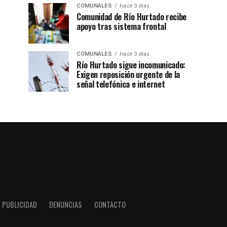
COMUNALES
hace 3 días
Comunidad de Río Hurtado recibe
apoyo tras sistema frontal
COMUNALES
hace 3 días
Río Hurtado sigue incomunicado:
Exigen reposición urgente de la
señal telefónica e internet
PUBLICIDAD
DENUNCIAS
CONTACTO