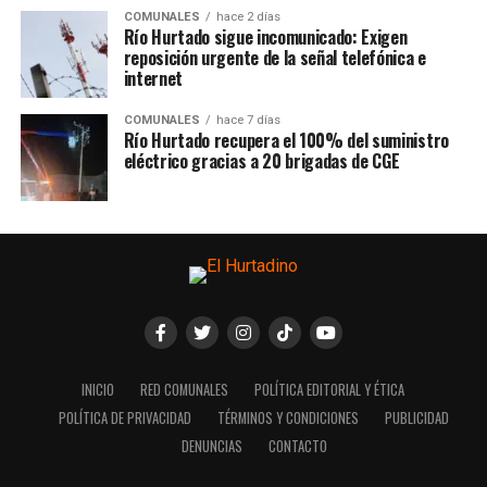
COMUNALES
hace 2 días
Río Hurtado sigue incomunicado: Exigen
reposición urgente de la señal telefónica e
internet
COMUNALES
hace 7 días
Río Hurtado recupera el 100% del suministro
eléctrico gracias a 20 brigadas de CGE
INICIO
RED COMUNALES
POLÍTICA EDITORIAL Y ÉTICA
POLÍTICA DE PRIVACIDAD
TÉRMINOS Y CONDICIONES
PUBLICIDAD
DENUNCIAS
CONTACTO