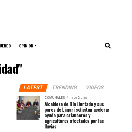
UERDO
OPINION
idad"
LATEST
TRENDING
VIDEOS
COMUNALES
hace 2 días
Alcaldesa de Río Hurtado y sus
pares de Limarí solicitan acelerar
ayuda para crianceros y
agricultores afectados por las
lluvias