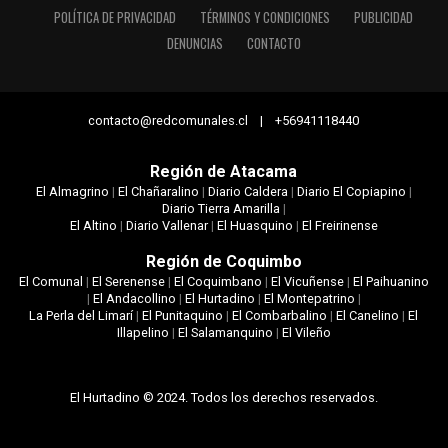
POLÍTICA DE PRIVACIDAD
TÉRMINOS Y CONDICIONES
PUBLICIDAD
DENUNCIAS
CONTACTO
contacto@redcomunales.cl | +56941118440
Región de Atacama
El Almagrino
|
El Chañaralino
|
Diario Caldera
|
Diario El Copiapino
|
Diario Tierra Amarilla
|
El Altino
|
Diario Vallenar
|
El Huasquino
|
El Freirinense
Región de Coquimbo
El Comunal
|
El Serenense
|
El Coquimbano
|
El Vicuñense
|
El Paihuanino
|
El Andacollino
|
El Hurtadino
|
El Montepatrino
|
La Perla del Limarí
|
El Punitaquino
|
El Combarbalino
|
El Canelino
|
El
Illapelino
|
El Salamanquino
|
El Vileño
El Hurtadino © 2024. Todos los derechos reservados.