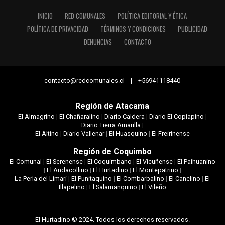
INICIO
RED COMUNALES
POLÍTICA EDITORIAL Y ÉTICA
POLÍTICA DE PRIVACIDAD
TÉRMINOS Y CONDICIONES
PUBLICIDAD
DENUNCIAS
CONTACTO
contacto@redcomunales.cl | +56941118440
Región de Atacama
El Almagrino
|
El Chañaralino
|
Diario Caldera
|
Diario El Copiapino
|
Diario Tierra Amarilla
|
El Altino
|
Diario Vallenar
|
El Huasquino
|
El Freirinense
Región de Coquimbo
El Comunal
|
El Serenense
|
El Coquimbano
|
El Vicuñense
|
El Paihuanino
|
El Andacollino
|
El Hurtadino
|
El Montepatrino
|
La Perla del Limarí
|
El Punitaquino
|
El Combarbalino
|
El Canelino
|
El
Illapelino
|
El Salamanquino
|
El Vileño
El Hurtadino © 2024. Todos los derechos reservados.