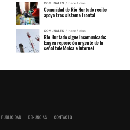
COMUNALES
hace 4 días
Comunidad de Río Hurtado recibe
apoyo tras sistema frontal
COMUNALES
hace 5 días
Río Hurtado sigue incomunicado:
Exigen reposición urgente de la
señal telefónica e internet
PUBLICIDAD
DENUNCIAS
CONTACTO