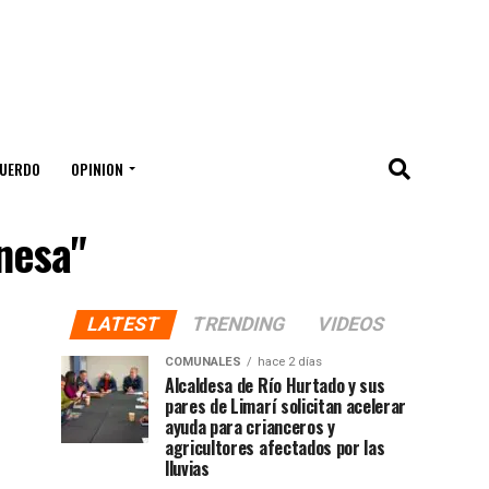
UERDO
OPINION
nesa"
LATEST
TRENDING
VIDEOS
COMUNALES
hace 2 días
Alcaldesa de Río Hurtado y sus
pares de Limarí solicitan acelerar
ayuda para crianceros y
agricultores afectados por las
lluvias