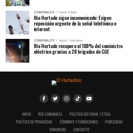
COMUNALES
hace 3 días
Río Hurtado sigue incomunicado: Exigen
reposición urgente de la señal telefónica e
internet
COMUNALES
hace 1 semana
Río Hurtado recupera el 100% del suministro
eléctrico gracias a 20 brigadas de CGE
INICIO
RED COMUNALES
POLÍTICA EDITORIAL Y ÉTICA
POLÍTICA DE PRIVACIDAD
TÉRMINOS Y CONDICIONES
PUBLICIDAD
DENUNCIAS
CONTACTO