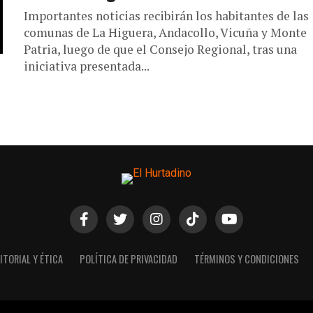
Importantes noticias recibirán los habitantes de las
comunas de La Higuera, Andacollo, Vicuña y Monte
Patria, luego de que el Consejo Regional, tras una
iniciativa presentada...
ITORIAL Y ÉTICA
POLÍTICA DE PRIVACIDAD
TÉRMINOS Y CONDICIONES