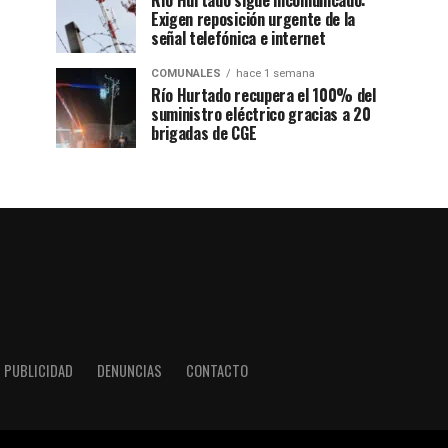
Río Hurtado sigue incomunicado:
Exigen reposición urgente de la
señal telefónica e internet
COMUNALES
hace 1 semana
Río Hurtado recupera el 100% del
suministro eléctrico gracias a 20
brigadas de CGE
PUBLICIDAD
DENUNCIAS
CONTACTO