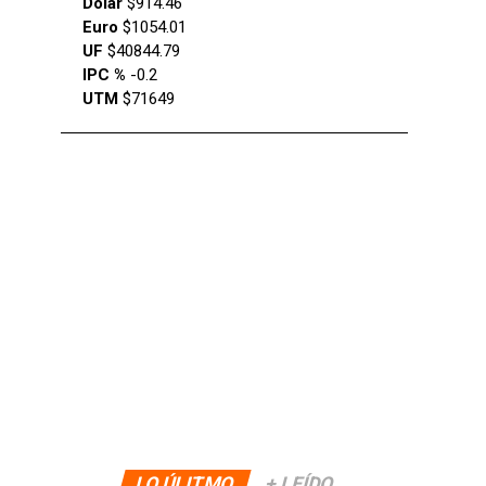
Dólar
$914.46
Euro
$1054.01
UF
$40844.79
IPC %
-0.2
UTM
$71649
LO ÚLITMO
+ LEÍDO