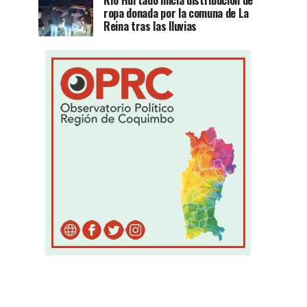
Río Hurtado inicia distribución de
ropa donada por la comuna de La
Reina tras las lluvias