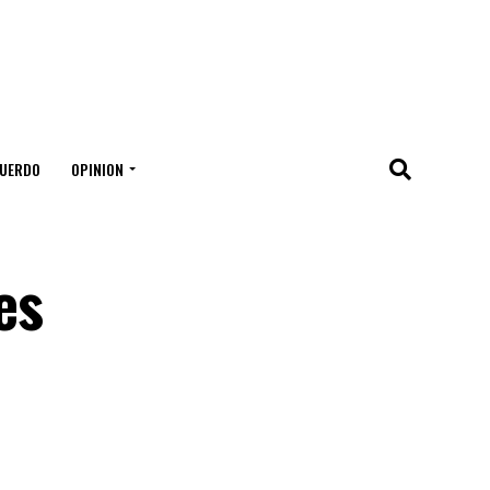
UERDO
OPINION
es