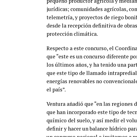
pequeño productor agrícola y mediano
jurídicas; comunidades agrícolas, co
telemetría, y proyectos de riego boni
desde la recepción definitiva de obras
protección climática.
Respecto a este concurso, el Coordina
que “este es un concurso diferente p
los últimos años, y ha tenido una par
que este tipo de llamado intrapredia
energías renovables no convencional
el país”.
Ventura añadió que “en las regiones
que han incorporado este tipo de tec
químico del suelo, y así medir el vol
definir y hacer un balance hídrico par
un concurso nacional e invitamos a nu