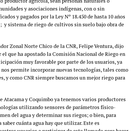
 productor agrícola, sean personas naturales o
munidades y asociaciones indígenas, con o sin
ficados y pagados por la Ley Nº 18.450 de hasta 10 años
; y sistema de riego de cultivos sin suelo bajo obra de
dor Zonal Norte Chico de la CNR, Felipe Ventura, dijo
or el que ha apostado la Comisión Nacional de Riego en
ticipación muy favorable por parte de los usuarios, ya
l nos permite incorporar nuevas tecnologías, tales como
es, y como CNR siempre buscamos un mejor riego para
 de Atacama y Coquimbo ya tenemos varios productores
nologías utilizando sensores de parámetros físico-
umen del agua y determinar sus riegos; o bien, para
a saber cuánta agua hay que utilizar. Este es
estros usuarios a participar de este llamado para hacer