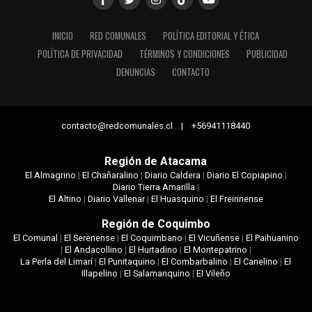
INICIO
RED COMUNALES
POLÍTICA EDITORIAL Y ÉTICA
POLÍTICA DE PRIVACIDAD
TÉRMINOS Y CONDICIONES
PUBLICIDAD
DENUNCIAS
CONTACTO
contacto@redcomunales.cl | +56941118440
Región de Atacama
El Almagrino
|
El Chañaralino
|
Diario Caldera
|
Diario El Copiapino
|
Diario Tierra Amarilla
|
El Altino
|
Diario Vallenar
|
El Huasquino
|
El Freirinense
Región de Coquimbo
El Comunal
|
El Serenense
|
El Coquimbano
|
El Vicuñense
|
El Paihuanino
|
El Andacollino
|
El Hurtadino
|
El Montepatrino
|
La Perla del Limarí
|
El Punitaquino
|
El Combarbalino
|
El Canelino
|
El
Illapelino
|
El Salamanquino
|
El Vileño