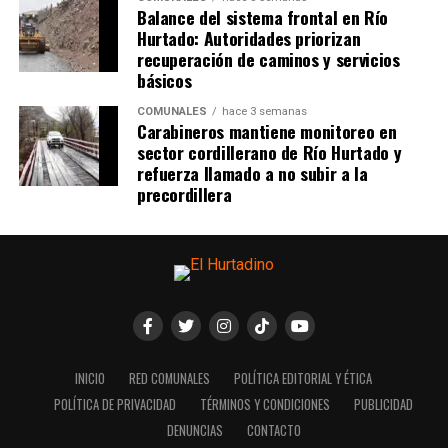
Balance del sistema frontal en Río
Hurtado: Autoridades priorizan
recuperación de caminos y servicios
básicos
COMUNALES
hace 3 semanas
Carabineros mantiene monitoreo en
sector cordillerano de Río Hurtado y
refuerza llamado a no subir a la
precordillera
INICIO
RED COMUNALES
POLÍTICA EDITORIAL Y ÉTICA
POLÍTICA DE PRIVACIDAD
TÉRMINOS Y CONDICIONES
PUBLICIDAD
DENUNCIAS
CONTACTO