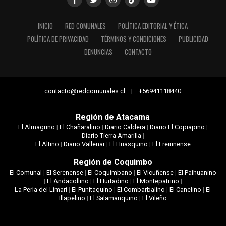
INICIO
RED COMUNALES
POLÍTICA EDITORIAL Y ÉTICA
POLÍTICA DE PRIVACIDAD
TÉRMINOS Y CONDICIONES
PUBLICIDAD
DENUNCIAS
CONTACTO
contacto@redcomunales.cl | +56941118440
Región de Atacama
El Almagrino
|
El Chañaralino
|
Diario Caldera
|
Diario El Copiapino
|
Diario Tierra Amarilla
|
El Altino
|
Diario Vallenar
|
El Huasquino
|
El Freirinense
Región de Coquimbo
El Comunal
|
El Serenense
|
El Coquimbano
|
El Vicuñense
|
El Paihuanino
|
El Andacollino
|
El Hurtadino
|
El Montepatrino
|
La Perla del Limarí
|
El Punitaquino
|
El Combarbalino
|
El Canelino
|
El
Illapelino
|
El Salamanquino
|
El Vileño