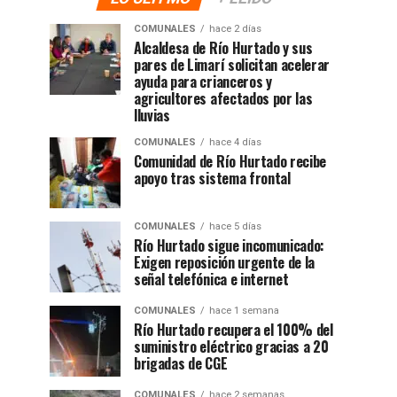
COMUNALES
hace 2 días
Alcaldesa de Río Hurtado y sus
pares de Limarí solicitan acelerar
ayuda para crianceros y
agricultores afectados por las
lluvias
COMUNALES
hace 4 días
Comunidad de Río Hurtado recibe
apoyo tras sistema frontal
COMUNALES
hace 5 días
Río Hurtado sigue incomunicado:
Exigen reposición urgente de la
señal telefónica e internet
COMUNALES
hace 1 semana
Río Hurtado recupera el 100% del
suministro eléctrico gracias a 20
brigadas de CGE
COMUNALES
hace 2 semanas