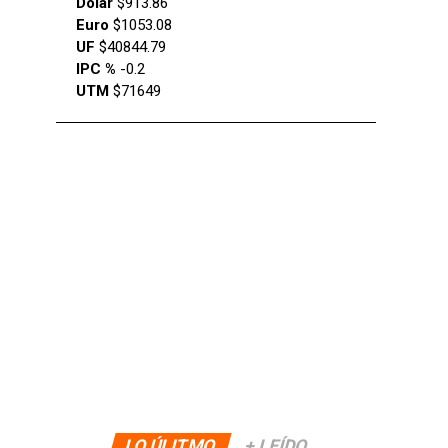
Dólar
$913.86
Euro
$1053.08
UF
$40844.79
IPC %
-0.2
UTM
$71649
LO ÚLITMO
+ LEÍDO