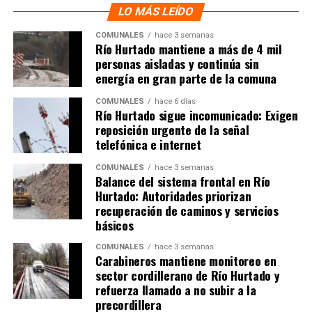
LO MÁS LEÍDO
COMUNALES
hace 3 semanas
Río Hurtado mantiene a más de 4 mil
personas aisladas y continúa sin
energía en gran parte de la comuna
COMUNALES
hace 6 días
Río Hurtado sigue incomunicado: Exigen
reposición urgente de la señal
telefónica e internet
COMUNALES
hace 3 semanas
Balance del sistema frontal en Río
Hurtado: Autoridades priorizan
recuperación de caminos y servicios
básicos
COMUNALES
hace 3 semanas
Carabineros mantiene monitoreo en
sector cordillerano de Río Hurtado y
refuerza llamado a no subir a la
precordillera