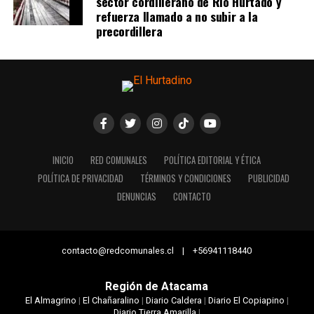
sector cordillerano de Río Hurtado y
refuerza llamado a no subir a la
precordillera
INICIO
RED COMUNALES
POLÍTICA EDITORIAL Y ÉTICA
POLÍTICA DE PRIVACIDAD
TÉRMINOS Y CONDICIONES
PUBLICIDAD
DENUNCIAS
CONTACTO
contacto@redcomunales.cl | +56941118440
Región de Atacama
El Almagrino
|
El Chañaralino
|
Diario Caldera
|
Diario El Copiapino
|
Diario Tierra Amarilla
|