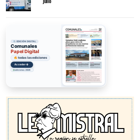
julio
EDICIÓN DIGITAL
Comunales
Papel Digital
todas las ediciones
→
Acceder
ediciones 2026