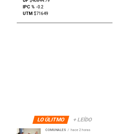
UF
$40844.79
IPC %
-0.2
UTM
$71649
LO ÚLITMO
+ LEÍDO
COMUNALES
hace 2 horas