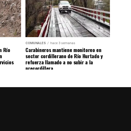
COMUNALES
hace 3 semanas
n Río
Carabineros mantiene monitoreo en
n
sector cordillerano de Río Hurtado y
rvicios
refuerza llamado a no subir a la
precordillera