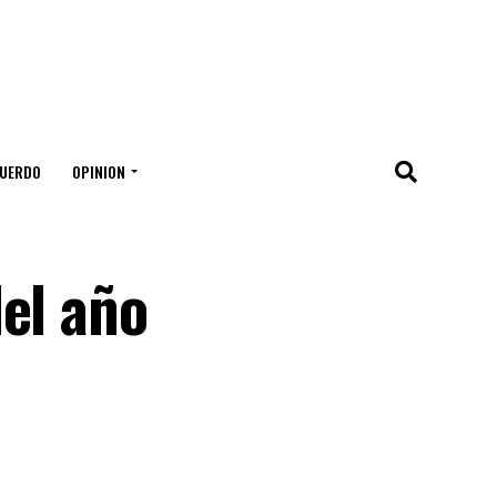
UERDO
OPINION
el año