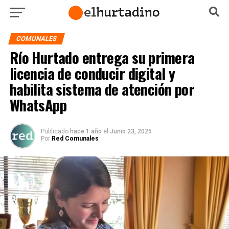
COMUNALES
Río Hurtado entrega su primera
licencia de conducir digital y
habilita sistema de atención por
WhatsApp
Publicado
hace 1 año
el
Junio 23, 2025
Por
Red Comunales