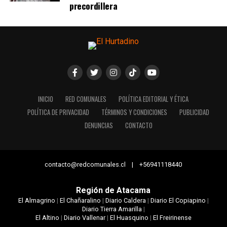
precordillera
INICIO
RED COMUNALES
POLÍTICA EDITORIAL Y ÉTICA
POLÍTICA DE PRIVACIDAD
TÉRMINOS Y CONDICIONES
PUBLICIDAD
DENUNCIAS
CONTACTO
contacto@redcomunales.cl | +56941118440
Región de Atacama
El Almagrino
|
El Chañaralino
|
Diario Caldera
|
Diario El Copiapino
|
Diario Tierra Amarilla
|
El Altino
|
Diario Vallenar
|
El Huasquino
|
El Freirinense