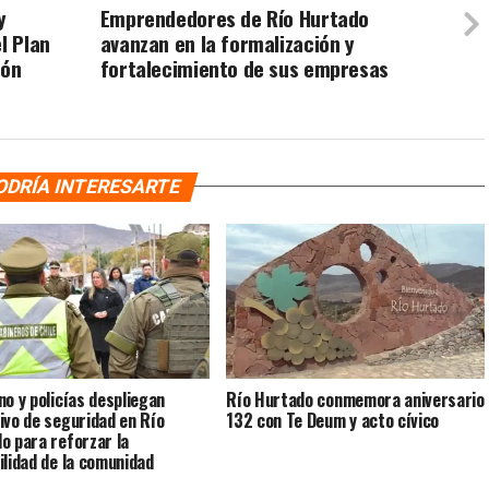
y
Emprendedores de Río Hurtado
l Plan
avanzan en la formalización y
ión
fortalecimiento de sus empresas
ODRÍA INTERESARTE
no y policías despliegan
Río Hurtado conmemora aniversario
ivo de seguridad en Río
132 con Te Deum y acto cívico
o para reforzar la
ilidad de la comunidad