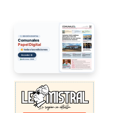
EDICIÓN DIGITAL
Comunales
Papel Digital
todas las ediciones
→
Acceder
ediciones 2026