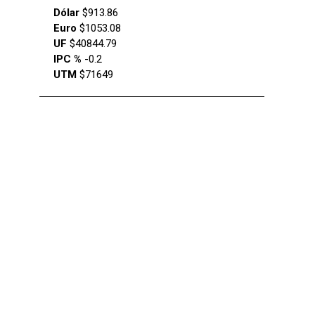
Dólar
$913.86
Euro
$1053.08
UF
$40844.79
IPC %
-0.2
UTM
$71649