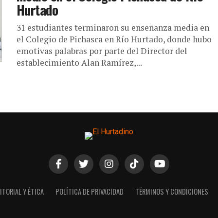
Hurtado
31 estudiantes terminaron su enseñanza media en
el Colegio de Pichasca en Río Hurtado, donde hubo
emotivas palabras por parte del Director del
establecimiento Alan Ramírez,...
ITORIAL Y ÉTICA
POLÍTICA DE PRIVACIDAD
TÉRMINOS Y CONDICIONES