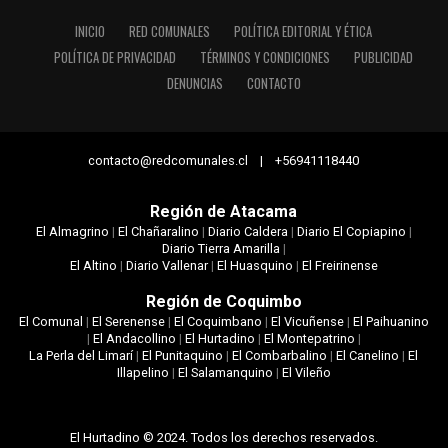
INICIO
RED COMUNALES
POLÍTICA EDITORIAL Y ÉTICA
POLÍTICA DE PRIVACIDAD
TÉRMINOS Y CONDICIONES
PUBLICIDAD
DENUNCIAS
CONTACTO
contacto@redcomunales.cl | +56941118440
Región de Atacama
El Almagrino
|
El Chañaralino
|
Diario Caldera
|
Diario El Copiapino
|
Diario Tierra Amarilla
|
El Altino
|
Diario Vallenar
|
El Huasquino
|
El Freirinense
Región de Coquimbo
El Comunal
|
El Serenense
|
El Coquimbano
|
El Vicuñense
|
El Paihuanino
|
El Andacollino
|
El Hurtadino
|
El Montepatrino
|
La Perla del Limarí
|
El Punitaquino
|
El Combarbalino
|
El Canelino
|
El
Illapelino
|
El Salamanquino
|
El Vileño
El Hurtadino © 2024. Todos los derechos reservados.