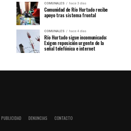
COMUNALES
hace 3 días
Comunidad de Río Hurtado recibe
apoyo tras sistema frontal
COMUNALES
hace 4 días
Río Hurtado sigue incomunicado:
Exigen reposición urgente de la
señal telefónica e internet
PUBLICIDAD
DENUNCIAS
CONTACTO