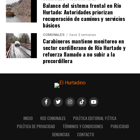
Balance del sistema frontal en Río
Hurtado: Autoridades priorizan
recuperación de caminos y servicios
básicos
COMUNALES
hace 3 semanas
Carabineros mantiene monitoreo en
sector cordillerano de Río Hurtado y
refuerza llamado a no subir a la
precordillera
INICIO
RED COMUNALES
POLÍTICA EDITORIAL Y ÉTICA
POLÍTICA DE PRIVACIDAD
TÉRMINOS Y CONDICIONES
PUBLICIDAD
DENUNCIAS
CONTACTO