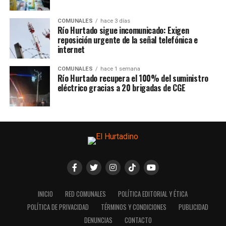
COMUNALES
hace 3 días
Río Hurtado sigue incomunicado: Exigen
reposición urgente de la señal telefónica e
internet
COMUNALES
hace 1 semana
Río Hurtado recupera el 100% del suministro
eléctrico gracias a 20 brigadas de CGE
INICIO
RED COMUNALES
POLÍTICA EDITORIAL Y ÉTICA
POLÍTICA DE PRIVACIDAD
TÉRMINOS Y CONDICIONES
PUBLICIDAD
DENUNCIAS
CONTACTO