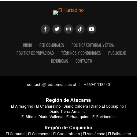
INICIO
RED COMUNALES
POLÍTICA EDITORIAL Y ÉTICA
POLÍTICA DE PRIVACIDAD
TÉRMINOS Y CONDICIONES
PUBLICIDAD
DENUNCIAS
CONTACTO
contacto@redcomunales.cl | +56941118440
Región de Atacama
El Almagrino
|
El Chañaralino
|
Diario Caldera
|
Diario El Copiapino
|
Diario Tierra Amarilla
|
El Altino
|
Diario Vallenar
|
El Huasquino
|
El Freirinense
Región de Coquimbo
El Comunal
|
El Serenense
|
El Coquimbano
|
El Vicuñense
|
El Paihuanino