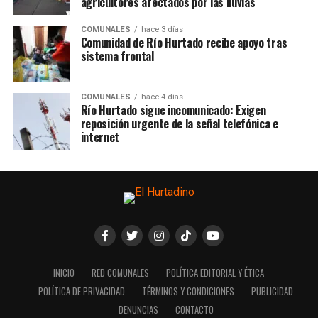
agricultores afectados por las lluvias
COMUNALES
hace 3 días
Comunidad de Río Hurtado recibe apoyo tras
sistema frontal
COMUNALES
hace 4 días
Río Hurtado sigue incomunicado: Exigen
reposición urgente de la señal telefónica e
internet
INICIO
RED COMUNALES
POLÍTICA EDITORIAL Y ÉTICA
POLÍTICA DE PRIVACIDAD
TÉRMINOS Y CONDICIONES
PUBLICIDAD
DENUNCIAS
CONTACTO